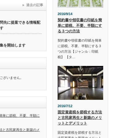
過去の記事
2016/9/14
契約書や領収書の印紙を簡
問先に提案できる情報配
単に節税、不要、半額にす
す
る３つの方法
契約書や領収書の印紙を簡単
集を開始します
に節税、不要、半額にする３
つの方法【ジャンル：印紙
税】 【タ…
ございません。
2016/7/12
固定資産税を節税する方法
簡単に節税、不要、半額に
と古民家再生と新築のメリ
ットとデメリット
法と古民家再生と新築のメ
固定資産税を節税する方法と