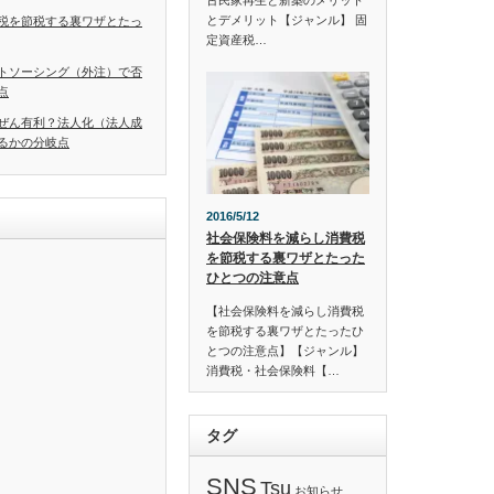
古民家再生と新築のメリット
とデメリット【ジャンル】 固
税を節税する裏ワザとたっ
定資産税…
トソーシング（外注）で否
点
ぜん有利？法人化（法人成
るかの分岐点
2016/5/12
社会保険料を減らし消費税
を節税する裏ワザとたった
ひとつの注意点
【社会保険料を減らし消費税
を節税する裏ワザとたったひ
とつの注意点】【ジャンル】
消費税・社会保険料【…
タグ
SNS
Tsu
お知らせ