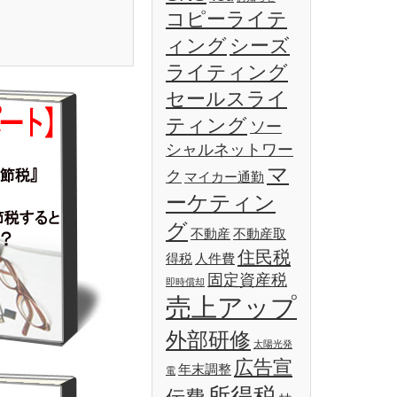
コピーライテ
ィング
シーズ
ライティング
セールスライ
ティング
ソー
シャルネットワー
マ
ク
マイカー通勤
ーケティン
グ
不動産
不動産取
住民税
得税
人件費
固定資産税
即時償却
売上アップ
外部研修
太陽光発
広告宣
年末調整
電
所得税