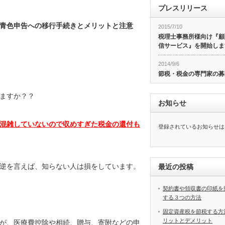
プレスリリース
青色申告への移行手続きとメリットと注意
2015/7/10
税理士事務所様向け『顧
信サービス』を開始しま
2014/9/6
節税・税金の専門家の募
ますか？？
お知らせ
混雑していないので収めすぎた税金の還付も
登録されているお知らせは
逆を言えば、知らない人は損をしています。
最近の投稿
契約書や領収書の印紙を
する３つの方法
固定資産税を節税する方
リットとデメリット
が、医療費控除や相続、贈与、寄附などの申