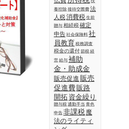
伝費
扶
法
養控除
接待交際費
消費税
人税
生前
確定
相続税
贈与
社
申告
社会保険料
員教育
税務調査
税金の還付
節税
経
補助
営
給与
金・助成金
販売
販売促進
促進費
販路
開拓
資金繰り
贈与税
通勤手当
青色
非課税
魔
申告
法のライティ