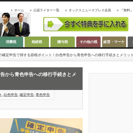
ホーム
公認ライター一覧
タックスニュースプレス会員
『無料
消費税
相続税
贈与税
その他の税
経営・マーケ
ティング
の確定申告で得する節税ポイント！白色申告から青色申告への移行手続きとメリッ
申告から青色申告への移行手続きとメ
き
,
白色申告
,
確定申告
,
青色申告