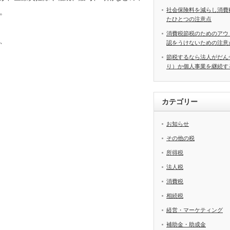
社会保険料を減らし消費
。
たひとつの注意点
消費税節税のためのアウ
、
認をうけないための注意
節税するなら法人がだん
り）か個人事業を継続す
カテゴリー
お知らせ
その他の税
所得税
法人税
消費税
相続税
経営・マーケティング
補助金・助成金