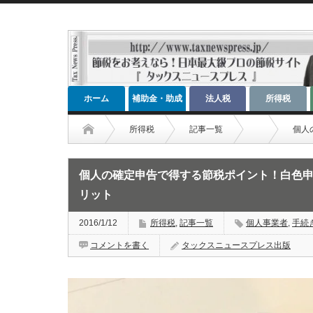
ホーム
補助金・助成
法人税
所得税
金
所得税
記事一覧
個人
個人の確定申告で得する節税ポイント！白色
リット
2016/1/12
所得税
,
記事一覧
個人事業者
,
手続
コメントを書く
タックスニュースプレス出版