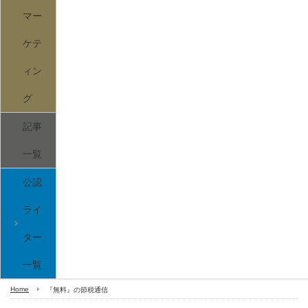
マー
ケテ
ィン
グ
記事
一覧
公認
ライ
ター
一覧
Home
『無料』の節税通信