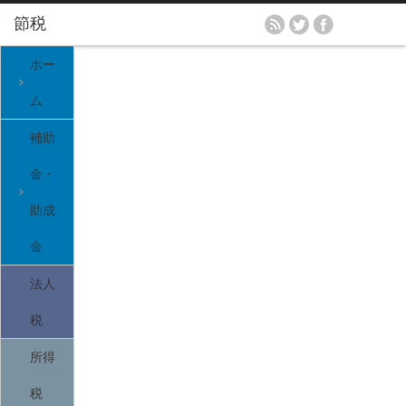
ホー
ム
補助
金・
助成
金
法人
税
所得
税