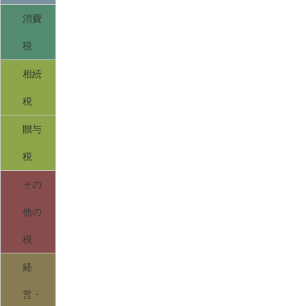
消費
税
相続
税
贈与
税
その
他の
税
経
営・