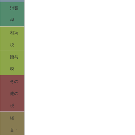
消費
税
相続
税
贈与
税
その
他の
税
経
営・