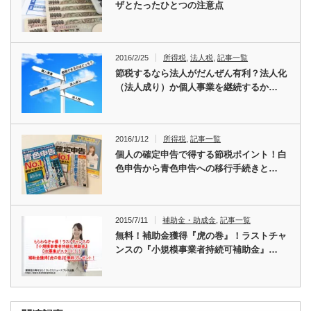
ザとたったひとつの注意点
2016/2/25
所得税
,
法人税
,
記事一覧
節税するなら法人がだんぜん有利？法人化
（法人成り）か個人事業を継続するか…
2016/1/12
所得税
,
記事一覧
個人の確定申告で得する節税ポイント！白
色申告から青色申告への移行手続きと…
2015/7/11
補助金・助成金
,
記事一覧
無料！補助金獲得『虎の巻』！ラストチャ
ンスの『小規模事業者持続可補助金』…