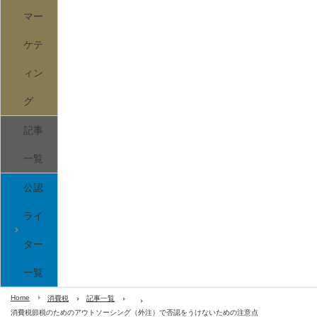
マー
ケテ
ィン
グ
記事
一覧
公認
ライ
ター
一覧
Home
消費税
記事一覧
消費税節税のためのアウトソーシング（外注）で否認をうけないための注意点