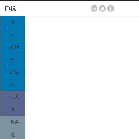
ホー
ム
補助
金・
助成
金
法人
税
所得
税