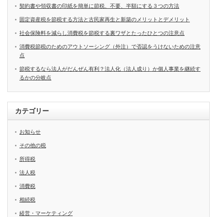
契約書や領収書の印紙を簡単に節税、不要、半額にする３つの方法
固定資産税を節税する方法と古民家再生と新築のメリットとデメリット
社会保険料を減らし消費税を節税する裏ワザとたったひとつの注意点
消費税節税のためのアウトソーシング（外注）で否認をうけないための注意
点
節税するなら法人がだんぜん有利？法人化（法人成り）か個人事業を継続す
るかの分岐点
カテゴリー
お知らせ
その他の税
所得税
法人税
消費税
相続税
経営・マーケティング