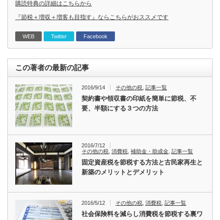
購読特典の詳細はこちらから
『節税＋増収＋増客も目指す』ならこちらがおススメです
WEB
Twitter
Facebook
この著者の最新の記事
2016/9/14
その他の税
,
記事一覧
契約書や領収書の印紙を簡単に節税、不
要、半額にする３つの方法
2016/7/12
その他の税
,
消費税
,
補助金・助成金
,
記事一覧
固定資産税を節税する方法と古民家再生と
新築のメリットとデメリット
2016/5/12
その他の税
,
消費税
,
記事一覧
社会保険料を減らし消費税を節税する裏ワ