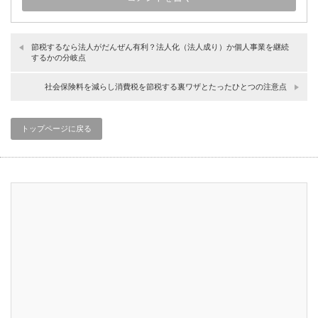
節税するなら法人がだんぜん有利？法人化（法人成り）か個人事業を継続
するかの分岐点
社会保険料を減らし消費税を節税する裏ワザとたったひとつの注意点
トップページに戻る