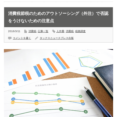
消費税節税のためのアウトソーシング（外注）で否認
をうけないための注意点
2016/3/11
消費税
,
記事一覧
人件費
,
消費税
,
税務調査
コメントを書く
タックスニュースプレス出版