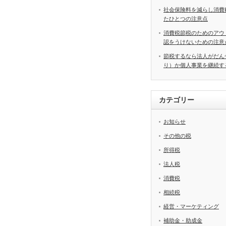
社会保険料を減らし消費
たひとつの注意点
消費税節税のためのアウ
認をうけないための注意
節税するなら法人がだん
り）か個人事業を継続す
カテゴリー
お知らせ
その他の税
所得税
法人税
消費税
相続税
経営・マーケティング
補助金・助成金