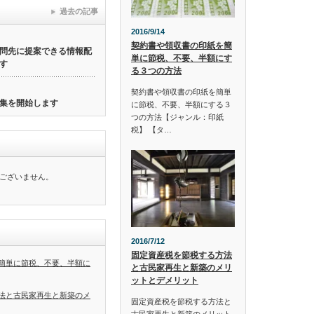
過去の記事
2016/9/14
契約書や領収書の印紙を簡
問先に提案できる情報配
単に節税、不要、半額にす
す
る３つの方法
契約書や領収書の印紙を簡単
集を開始します
に節税、不要、半額にする３
つの方法【ジャンル：印紙
税】 【タ…
ございません。
2016/7/12
固定資産税を節税する方法
簡単に節税、不要、半額に
と古民家再生と新築のメリ
ットとデメリット
法と古民家再生と新築のメ
固定資産税を節税する方法と