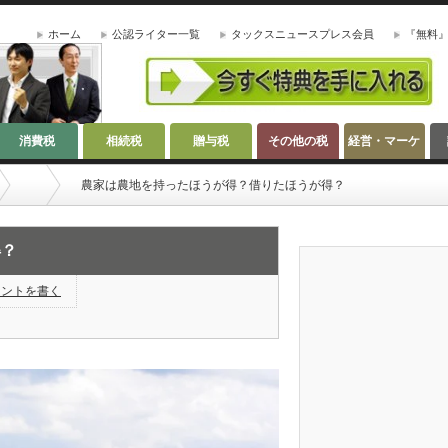
ホーム
公認ライター一覧
タックスニュースプレス会員
『無料
消費税
相続税
贈与税
その他の税
経営・マーケ
ティング
農家は農地を持ったほうが得？借りたほうが得？
得？
メントを書く