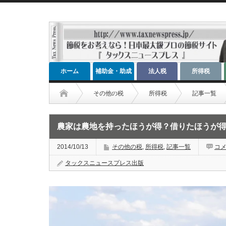
ホーム
補助金・助成
法人税
所得税
金
その他の税
所得税
記事一覧
農家は農地を持ったほうが得？借りたほうが
2014/10/13
その他の税
,
所得税
,
記事一覧
コ
タックスニュースプレス出版