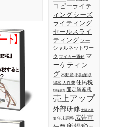
コピーライテ
ィング
シーズ
ライティング
セールスライ
ティング
ソー
シャルネットワー
マ
ク
マイカー通勤
ーケティン
グ
不動産
不動産取
住民税
得税
人件費
固定資産税
即時償却
売上アップ
外部研修
太陽光発
広告宣
年末調整
電
所得税