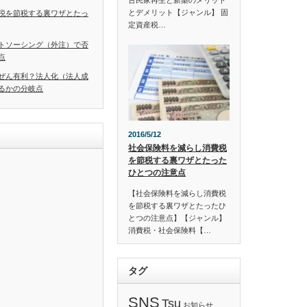
古民家再生と新築のメリット
とデメリット【ジャンル】 固
税を節税する裏ワザとたっ
定資産税…
トソーシング（外注）で否
点
ぜん有利？法人化（法人成
るかの分岐点
2016/5/12
社会保険料を減らし消費税
を節税する裏ワザとたった
ひとつの注意点
【社会保険料を減らし消費税
を節税する裏ワザとたったひ
とつの注意点】【ジャンル】
消費税・社会保険料【…
タグ
SNS
Tsu
お知らせ