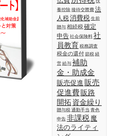
伝費
扶
法
養控除
接待交際費
消費税
人税
生前
確定
相続税
贈与
社
申告
社会保険料
員教育
税務調査
税金の還付
節税
経
補助
営
給与
金・助成金
販売
販売促進
促進費
販路
開拓
資金繰り
贈与税
通勤手当
青色
非課税
魔
申告
法のライティ