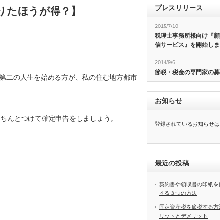
プレスリリース
りたほうが得？】
2015/7/10
税理士事務所様向け『顧
信サービス』を開始しま
2014/9/6
節税・税金の専門家の募
第二の人生を始める方が、私の住む地方都市
お知らせ
きちんとつけて確定申告をしましょう。
登録されているお知らせは
最近の投稿
契約書や領収書の印紙を
する３つの方法
固定資産税を節税する方
リットとデメリット