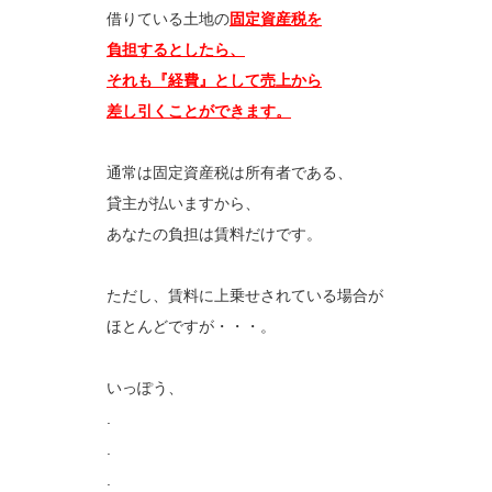
借りている土地の
固定資産税を
負担するとしたら、
それも『経費』として売上から
差し引くことができます。
通常は固定資産税は所有者である、
貸主が払いますから、
あなたの負担は賃料だけです。
ただし、賃料に上乗せされている場合が
ほとんどですが・・・。
いっぽう、
.
.
.