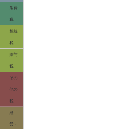
消費
税
相続
税
贈与
税
その
他の
税
経
営・