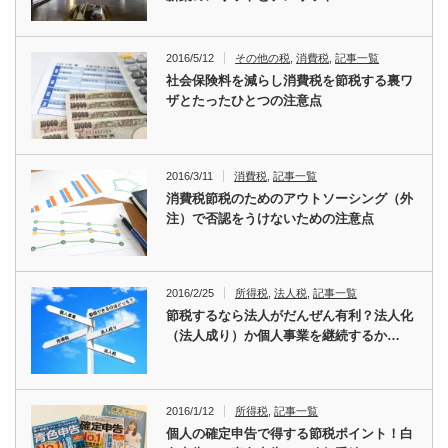
2016/5/12
その他の税
,
消費税
,
記事一覧
社会保険料を減らし消費税を節税する裏ワ
ザとたったひとつの注意点
2016/3/11
消費税
,
記事一覧
消費税節税のためのアウトソーシング（外
注）で否認をうけないための注意点
2016/2/25
所得税
,
法人税
,
記事一覧
節税するなら法人がだんぜん有利？法人化
（法人成り）か個人事業を継続するか…
2016/1/12
所得税
,
記事一覧
個人の確定申告で得する節税ポイント！白