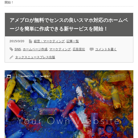
開始！
アメブロが無料でセンスの良いスマホ対応のホームペ
ージを簡単に作成できる新サービスを開始！
2015/3/20
経営・マーケティング
,
記事一覧
SNS
,
ホームページ作成
,
マーケティング
,
広告宣伝
コメントを書く
タックスニュースプレス出版