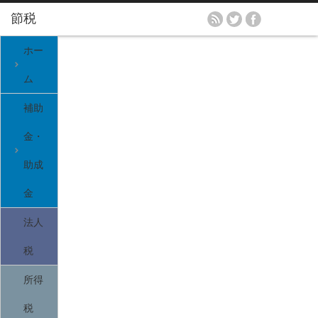
ホー
ム
補助
金・
助成
金
法人
税
所得
税