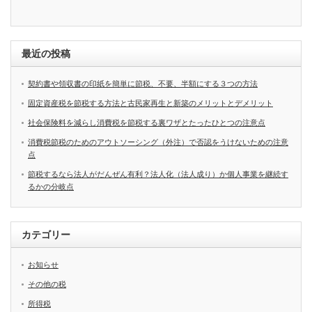
最近の投稿
契約書や領収書の印紙を簡単に節税、不要、半額にする３つの方法
固定資産税を節税する方法と古民家再生と新築のメリットとデメリット
社会保険料を減らし消費税を節税する裏ワザとたったひとつの注意点
消費税節税のためのアウトソーシング（外注）で否認をうけないための注意
点
節税するなら法人がだんぜん有利？法人化（法人成り）か個人事業を継続す
るかの分岐点
カテゴリー
お知らせ
その他の税
所得税