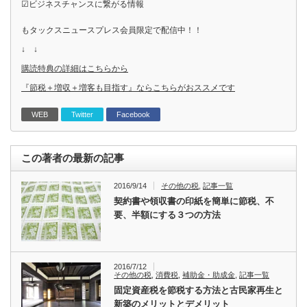
☑ビジネスチャンスに繋がる情報
もタックスニュースプレス会員限定で配信中！！
↓ ↓
購読特典の詳細はこちらから
『節税＋増収＋増客も目指す』ならこちらがおススメです
WEB
Twitter
Facebook
この著者の最新の記事
2016/9/14
その他の税
,
記事一覧
契約書や領収書の印紙を簡単に節税、不
要、半額にする３つの方法
2016/7/12
その他の税
,
消費税
,
補助金・助成金
,
記事一覧
固定資産税を節税する方法と古民家再生と
新築のメリットとデメリット