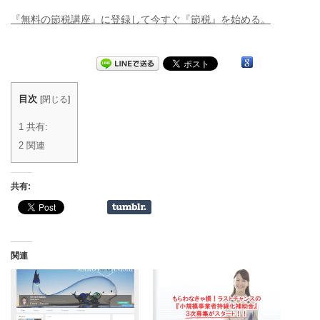
『無料の節税講座』に登録して今すぐ『節税』を始める。
目次
[
閉じる
]
1
共有:
2
関連
共有:
関連