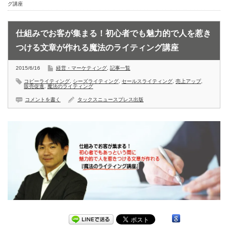
グ講座
仕組みでお客が集まる！初心者でも魅力的で人を惹き
つける文章が作れる魔法のライティング講座
2015/6/16
経営・マーケティング
,
記事一覧
コピーライティング
,
シーズライティング
,
セールスライティング
,
売上アップ
,
販売促進
,
魔法のライティング
コメントを書く
タックスニュースプレス出版