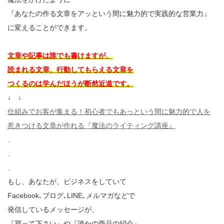
『あなたの作る文章をアッという間に魅力的で実践的な営
業力』
に変えることができます。
文章や記事は誰でも書けますが、
読まれる文章、行動してもらえる文章を
つくるのは学んだほうが断然近道です。
↓ ↓
仕組みでお客が集まる！初心者でもあっという間に魅力的で人を
惹きつける文章が作れる『魔法のライティング講座』
.
.
.
もし、あなたが、ビジネスをしていて
Facebook､ブログ､LINE､メルマガなどで
発信しているメッセージが、
『買って下さい』や『誰かの商品の紹介』