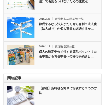
注）で否認をうけないための注意点
2016/2/25
所得税
,
法人税
,
記事一覧
節税するなら法人がだんぜん有利？法人化
（法人成り）か個人事業を継続するか…
2016/1/12
所得税
,
記事一覧
個人の確定申告で得する節税ポイント！白
色申告から青色申告への移行手続きと…
関連記事
【節税】所得税を簡単に節税する３つの方
法