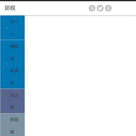
ホー
ム
補助
金・
助成
金
法人
税
所得
税