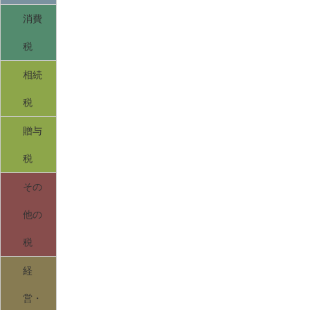
消費
税
相続
税
贈与
税
その
他の
税
経
営・