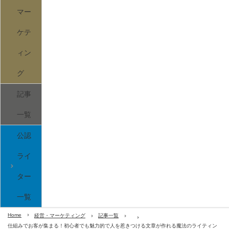
マー
ケテ
ィン
グ
記事
一覧
公認
ライ
ター
一覧
Home
経営・マーケティング
記事一覧
仕組みでお客が集まる！初心者でも魅力的で人を惹きつける文章が作れる魔法のライティン