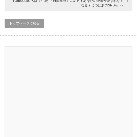
Facebookのｱﾙｺﾞﾘｽﾞﾑが『時間重視』に変更！あなたの記事が読まれなく
なる？じつはあのSNSも･･･
トップページに戻る