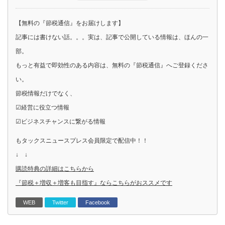
【無料の『節税通信』をお届けします】
記事には書けない話。。。実は、記事で公開している情報は、ほんの一
部。
もっと有益で即効性のある内容は、無料の『節税通信』へご登録くださ
い。
節税情報だけでなく、
☑経営に役立つ情報
☑ビジネスチャンスに繋がる情報
もタックスニュースプレス会員限定で配信中！！
↓ ↓
購読特典の詳細はこちらから
『節税＋増収＋増客も目指す』ならこちらがおススメです
WEB
Twitter
Facebook