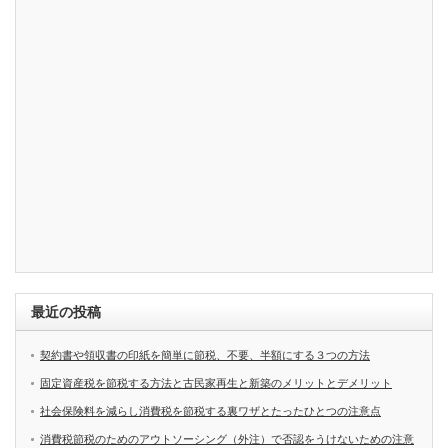
最近の投稿
契約書や領収書の印紙を簡単に節税、不要、半額にする３つの方法
固定資産税を節税する方法と古民家再生と新築のメリットとデメリット
社会保険料を減らし消費税を節税する裏ワザとたったひとつの注意点
消費税節税のためのアウトソーシング（外注）で否認をうけないための注意