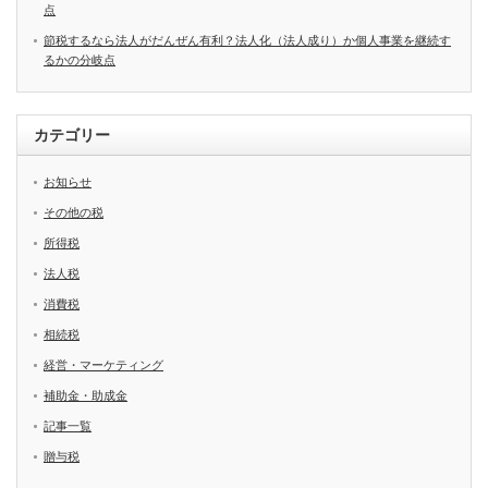
点
節税するなら法人がだんぜん有利？法人化（法人成り）か個人事業を継続す
るかの分岐点
カテゴリー
お知らせ
その他の税
所得税
法人税
消費税
相続税
経営・マーケティング
補助金・助成金
記事一覧
贈与税