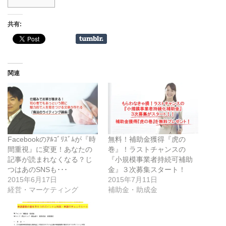
共有:
関連
Facebookのｱﾙｺﾞﾘｽﾞﾑが『時
無料！補助金獲得『虎の
間重視』に変更！あなたの
巻』！ラストチャンスの
記事が読まれなくなる？じ
『小規模事業者持続可補助
つはあのSNSも･･･
金』３次募集スタート！
2015年6月17日
2015年7月11日
経営・マーケティング
補助金・助成金