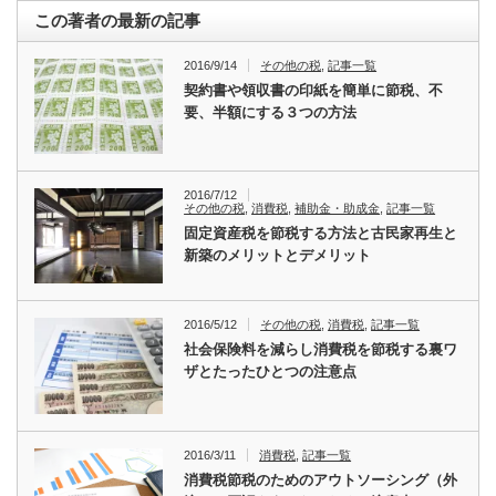
この著者の最新の記事
2016/9/14
その他の税
,
記事一覧
契約書や領収書の印紙を簡単に節税、不
要、半額にする３つの方法
2016/7/12
その他の税
,
消費税
,
補助金・助成金
,
記事一覧
固定資産税を節税する方法と古民家再生と
新築のメリットとデメリット
2016/5/12
その他の税
,
消費税
,
記事一覧
社会保険料を減らし消費税を節税する裏ワ
ザとたったひとつの注意点
2016/3/11
消費税
,
記事一覧
消費税節税のためのアウトソーシング（外