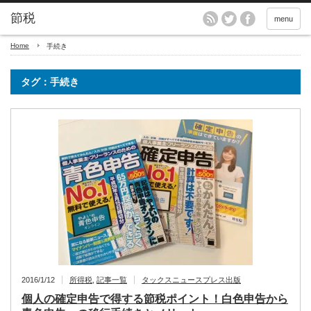
menu
Home
手続き
タグ：手続き
2016/1/12
所得税
,
記事一覧
タックスニュースプレス出版
個人の確定申告で得する節税ポイント！白色申告から