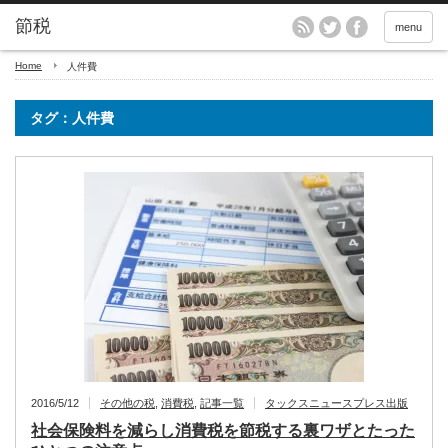
menu
Home
人件費
タグ：人件費
2016/5/12
その他の税
,
消費税
,
記事一覧
タックスニュースプレス出版
社会保険料を減らし消費税を節税する裏ワザとたった