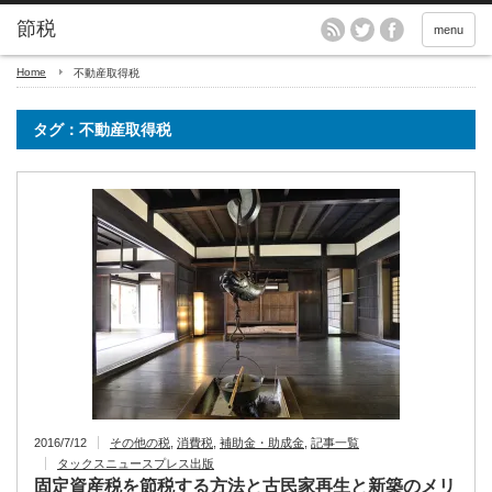
menu
Home
不動産取得税
タグ：不動産取得税
2016/7/12
その他の税
,
消費税
,
補助金・助成金
,
記事一覧
タックスニュースプレス出版
固定資産税を節税する方法と古民家再生と新築のメリ