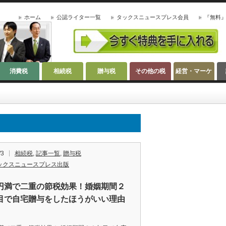
ホーム
公認ライター一覧
タックスニュースプレス会員
『無料
消費税
相続税
贈与税
その他の税
経営・マーケ
ティング
/3
相続税
,
記事一覧
,
贈与税
ックスニュースプレス出版
円満で二重の節税効果！婚姻期間２
目で自宅贈与をしたほうがいい理由