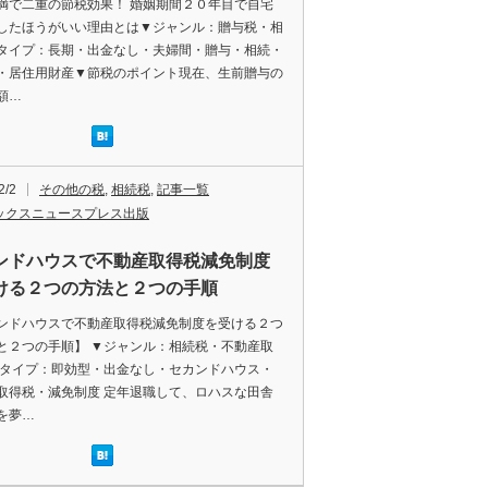
満で二重の節税効果！ 婚姻期間２０年目で自宅
したほうがいい理由とは▼ジャンル：贈与税・相
タイプ：長期・出金なし・夫婦間・贈与・相続・
・居住用財産▼節税のポイント現在、生前贈与の
額…
2/2
その他の税
,
相続税
,
記事一覧
ックスニュースプレス出版
ンドハウスで不動産取得税減免制度
ける２つの方法と２つの手順
ンドハウスで不動産取得税減免制度を受ける２つ
と２つの手順】 ▼ジャンル：相続税・不動産取
▼タイプ：即効型・出金なし・セカンドハウス・
取得税・減免制度 定年退職して、ロハスな田舎
を夢…