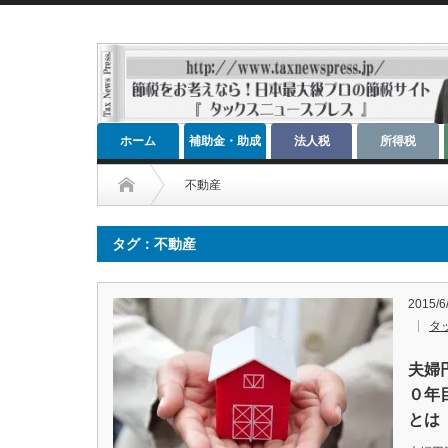
ホーム
補助金・助成
法人税
所得税
金
不動産
タグ：不動産
2015/6
タ
夫婦
０年
とは