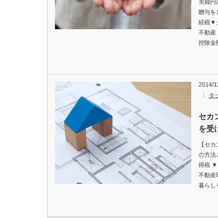
夫婦円
贈与を
続税▼
不動産
控除金
2014/1
タ
セカ
を受
【セカ
の方法
得税 
不動産
暮らし