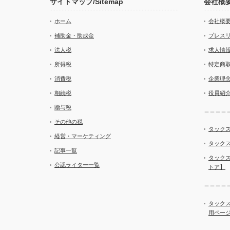
サイトマップ/Sitemap
会社概
ホーム
会社概
補助金・助成金
プレス
法人税
求人情
所得税
特定商
消費税
企業理
相続税
役員紹
贈与税
＿＿＿＿
その他の税
タックス
経営・マーケティング
タックス
記事一覧
タック
公認ライター一覧
トア】
＿＿＿＿
タック
用ペー