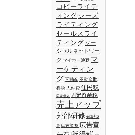
コピーライテ
ィング
シーズ
ライティング
セールスライ
ティング
ソー
シャルネットワー
マ
ク
マイカー通勤
ーケティン
グ
不動産
不動産取
住民税
得税
人件費
固定資産税
即時償却
売上アップ
外部研修
太陽光発
広告宣
年末調整
電
所得税