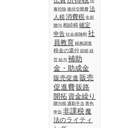
伝費
扶
法
養控除
接待交際費
消費税
人税
生前
確定
相続税
贈与
社
申告
社会保険料
員教育
税務調査
税金の還付
節税
経
補助
営
給与
金・助成金
販売
販売促進
促進費
販路
開拓
資金繰り
贈与税
通勤手当
青色
非課税
魔
申告
法のライティ