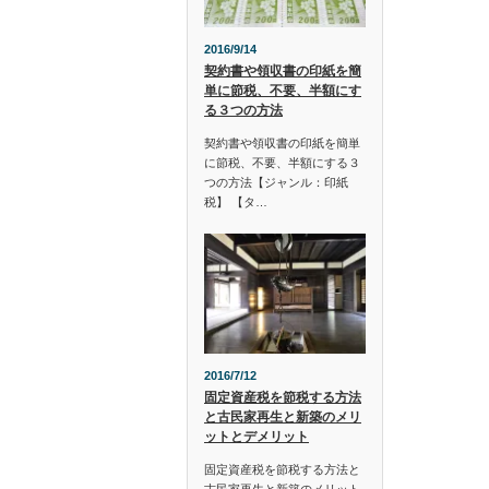
2016/9/14
契約書や領収書の印紙を簡
単に節税、不要、半額にす
る３つの方法
契約書や領収書の印紙を簡単
に節税、不要、半額にする３
つの方法【ジャンル：印紙
税】 【タ…
2016/7/12
固定資産税を節税する方法
と古民家再生と新築のメリ
ットとデメリット
固定資産税を節税する方法と