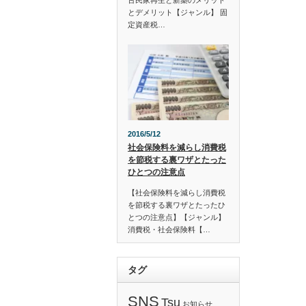
古民家再生と新築のメリット
とデメリット【ジャンル】 固
定資産税…
2016/5/12
社会保険料を減らし消費税
を節税する裏ワザとたった
ひとつの注意点
【社会保険料を減らし消費税
を節税する裏ワザとたったひ
とつの注意点】【ジャンル】
消費税・社会保険料【…
タグ
SNS
Tsu
お知らせ