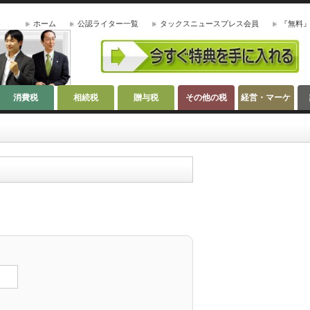
ホーム
公認ライター一覧
タックスニュースプレス会員
『無料
消費税
相続税
贈与税
その他の税
経営・マーケ
ティング