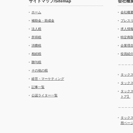
サイトマップ/Sitemap
会社概
ホーム
会社概
補助金・助成金
プレス
法人税
求人情
所得税
特定商
消費税
企業理
相続税
役員紹
贈与税
＿＿＿＿
その他の税
タックス
経営・マーケティング
タックス
記事一覧
タック
公認ライター一覧
トア】
＿＿＿＿
タック
用ペー