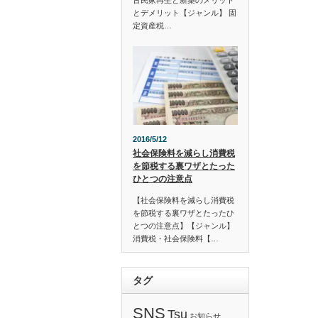
古民家再生と新築のメリット
とデメリット【ジャンル】 固
定資産税…
2016/5/12
社会保険料を減らし消費税
を節税する裏ワザとたった
ひとつの注意点
【社会保険料を減らし消費税
を節税する裏ワザとたったひ
とつの注意点】【ジャンル】
消費税・社会保険料【…
タグ
SNS
Tsu
お知らせ