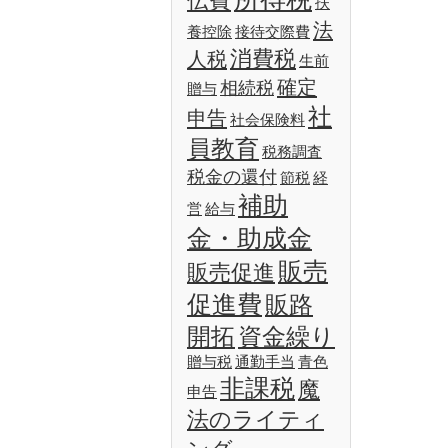
伝費
扶
法
養控除
接待交際費
消費税
人税
生前
確定
相続税
贈与
社
申告
社会保険料
員教育
税務調査
税金の還付
節税
経
補助
営
給与
金・助成金
販売
販売促進
促進費
販路
開拓
資金繰り
贈与税
通勤手当
青色
非課税
魔
申告
法のライティ