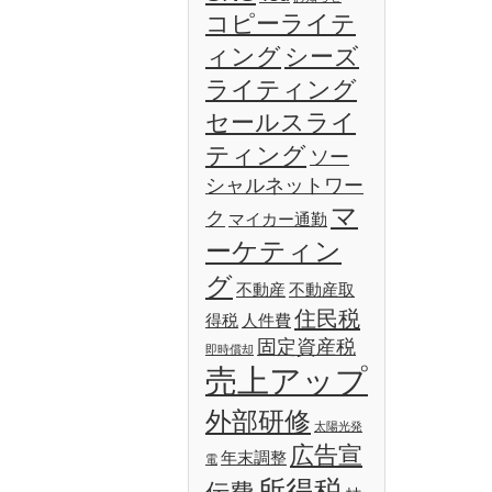
コピーライテ
ィング
シーズ
ライティング
セールスライ
ティング
ソー
シャルネットワー
マ
ク
マイカー通勤
ーケティン
グ
不動産
不動産取
住民税
得税
人件費
固定資産税
即時償却
売上アップ
外部研修
太陽光発
広告宣
年末調整
電
所得税