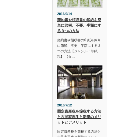
2016/9/14
契約書や領収書の印紙を簡
単に節税、不要、半額にす
る３つの方法
契約書や領収書の印紙を簡単
に節税、不要、半額にする３
つの方法【ジャンル：印紙
税】 【タ…
2016/7/12
固定資産税を節税する方法
と古民家再生と新築のメリ
ットとデメリット
固定資産税を節税する方法と