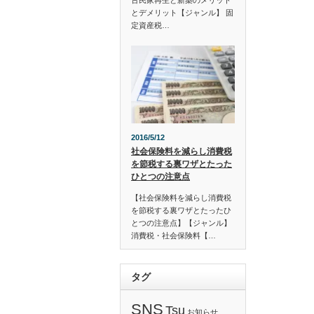
古民家再生と新築のメリット
とデメリット【ジャンル】 固
定資産税…
2016/5/12
社会保険料を減らし消費税
を節税する裏ワザとたった
ひとつの注意点
【社会保険料を減らし消費税
を節税する裏ワザとたったひ
とつの注意点】【ジャンル】
消費税・社会保険料【…
タグ
SNS
Tsu
お知らせ