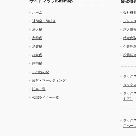
サイトマップ/Sitemap
会社概
ホーム
会社概
補助金・助成金
プレス
法人税
求人情
所得税
特定商
消費税
企業理
相続税
役員紹
贈与税
＿＿＿＿
その他の税
タックス
経営・マーケティング
タックス
記事一覧
タック
公認ライター一覧
トア】
＿＿＿＿
タック
用ペー