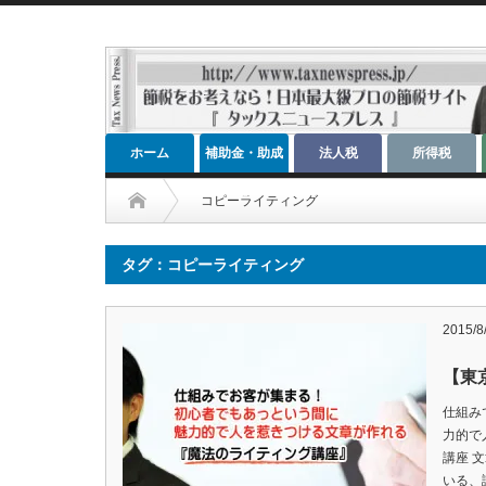
ホーム
補助金・助成
法人税
所得税
金
コピーライティング
タグ：コピーライティング
2015/8
【東
仕組み
力的で
講座 
いる、