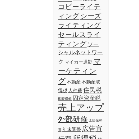
コピーライテ
ィング
シーズ
ライティング
セールスライ
ティング
ソー
シャルネットワー
マ
ク
マイカー通勤
ーケティン
グ
不動産
不動産取
住民税
得税
人件費
固定資産税
即時償却
売上アップ
外部研修
太陽光発
広告宣
年末調整
電
所得税