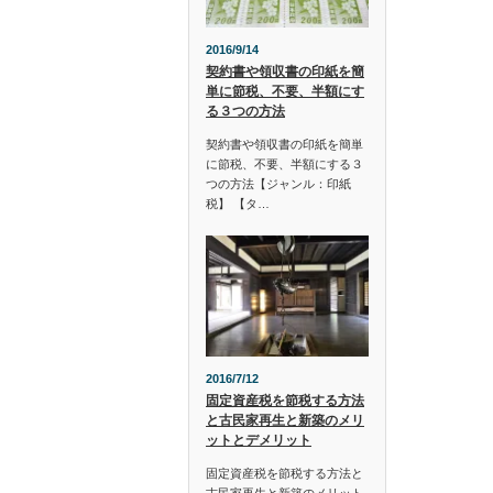
2016/9/14
契約書や領収書の印紙を簡
単に節税、不要、半額にす
る３つの方法
契約書や領収書の印紙を簡単
に節税、不要、半額にする３
つの方法【ジャンル：印紙
税】 【タ…
2016/7/12
固定資産税を節税する方法
と古民家再生と新築のメリ
ットとデメリット
固定資産税を節税する方法と