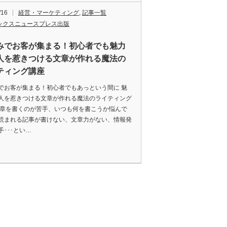
/16
経営・マーケティング
,
記事一覧
ックスニュースプレス出版
みでお客が集まる！初心者でも魅力
人を惹きつける文章が作れる魔法の
ティング講座
でお客が集まる！初心者でもあっという間に 魅
人を惹きつける文章が作れる魔法のライティング
文章を書くのが苦手、いつも何を書こうか悩んで
読まれる記事が書けない、文章力がない、情報発
手･･･とい…