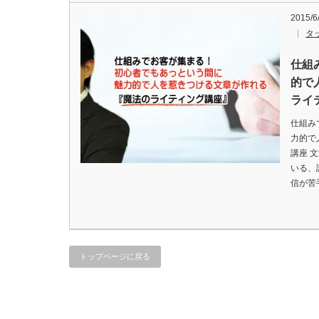
2015/6
タ
仕組
的で
ライ
仕組み
力的で
講座 
いる、
信が苦
トップページに戻る