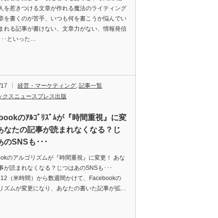
人を惹きつける文章が作れる魔法のライティング
章を書くのが苦手、いつも何を書こうか悩んでい
まれる記事が書けない、文章力がない、情報発信
･･･といった…
/17
経営・マーケティング
,
記事一覧
ックスニュースプレス出版
ebookのｱﾙｺﾞﾘｽﾞﾑが『時間重視』に変
あなたの記事が読まれなくなる？じ
のSNSも･･･
ebookのアルゴリズムが『時間重視』に変更！ あな
事が読まれなくなる？じつはあのSNSも･･･
.6.12（米時間）から数週間かけて、Facebookの
リズムが変更になり、あなたの書いた記事が拡…