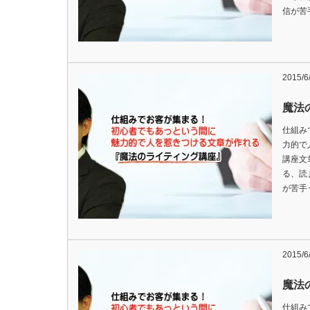
信が苦
2015/6
魔法
仕組み
力的で
講座文
る、読
が苦手
2015/6
魔法
仕組み