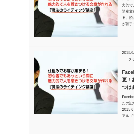
力的で
講座文
る、読
が苦手
2015/6
タ
Fac
更！
つはあ
Fac
たの記
2015
アルゴ