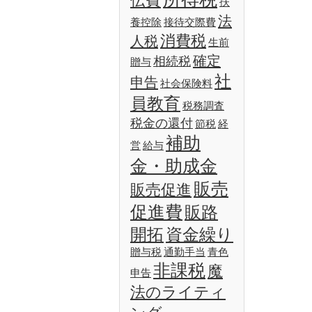
伝費
扶
法
養控除
接待交際費
消費税
人税
生前
確定
相続税
贈与
社
申告
社会保険料
員教育
税務調査
税金の還付
節税
経
補助
営
給与
金・助成金
販売
販売促進
促進費
販路
開拓
資金繰り
贈与税
通勤手当
青色
非課税
魔
申告
法のライティ