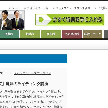
ホーム
公認ライター一覧
タックスニュースプレス会員
『無料
消費税
相続税
贈与税
その他の税
経営・マーケ
ティング
/31
タックスニュースプレス出版
京】魔法のライティング講座
でお客が集まる！初心者でもあっという間に 魅
人を惹きつける文章が作れる魔法のライティング
文章を書くのが苦手、いつも何を書こうか悩んで
読まれる記事が書けない、文章力がない、情報発